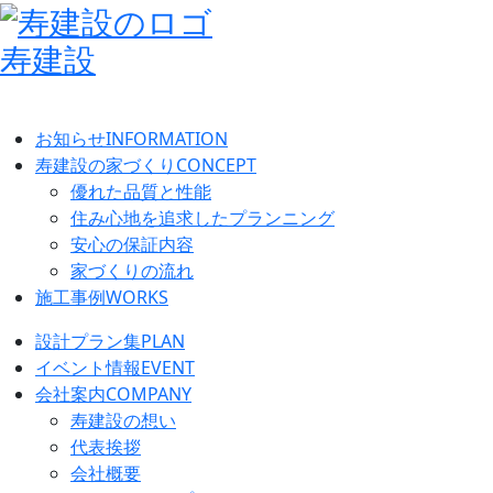
寿建設
お知らせ
INFORMATION
寿建設の家づくり
CONCEPT
優れた品質と性能
住み心地を追求したプランニング
安心の保証内容
家づくりの流れ
施工事例
WORKS
設計プラン集
PLAN
イベント情報
EVENT
会社案内
COMPANY
寿建設の想い
代表挨拶
会社概要