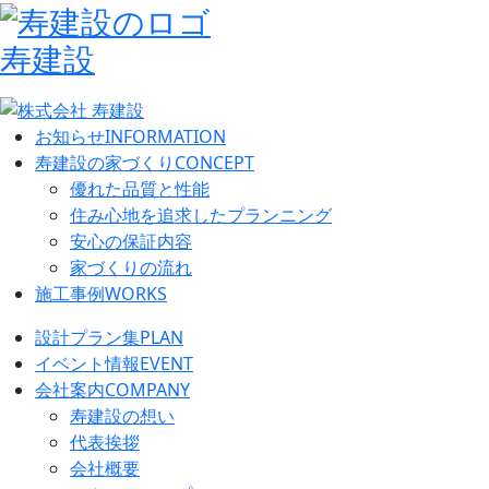
寿建設
お知らせ
INFORMATION
寿建設の家づくり
CONCEPT
優れた品質と性能
住み心地を追求したプランニング
安心の保証内容
家づくりの流れ
施工事例
WORKS
設計プラン集
PLAN
イベント情報
EVENT
会社案内
COMPANY
寿建設の想い
代表挨拶
会社概要